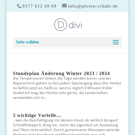
0177 612 49 69
info@pfoten-schule.de
Seite wählen
Stundeplan Änderung Winter 2023 / 2024
Die Temperaturen sinken, die Tage werden kürzer und der
Regenschirm gehört zu fast jedem Spaziergang dazu.Der Herbst
ist da!Von jetzt an, heißt es, wird es täglich 4 Minuten früher
dunkel.Ich mag den Herbst sehr gerne, die Landschaften
verwandeln sich in...
5 wichtige Vorteile…
…was die Beschäftigung mit deinem Hund, dir wirklich bringen!
Schnüffelteppich, Kong etc. reicht das eigentlich als Auslastung
aus? Nein nicht wirklich. Durch gemeinsame Aktivitäten wird die
Bindung zwischen Hund und Mensch gestärkt, was sich