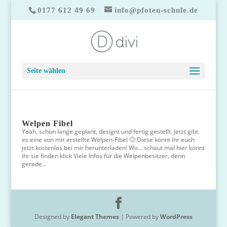
0177 612 49 69
info@pfoten-schule.de
Seite wählen
Welpen Fibel
Yeah, schon lange geplant, designt und fertig gestellt. Jetzt gibt
es eine von mir erstellte Welpen-Fibel 🙂 Diese könnt ihr euch
jetzt kostenlos bei mir herunterladen! Wo… schaut mal hier könnt
ihr sie finden klick Viele Infos für die Welpenbesitzer, denn
gerade...
Designed by
Elegant Themes
| Powered by
WordPress