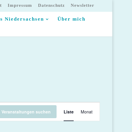
t
Impressum
Datenschutz
Newsletter
s Niedersachsen
Über mich
Veranstaltung
Veranstaltungen suchen
Liste
Ansichten-
Monat
Navigation