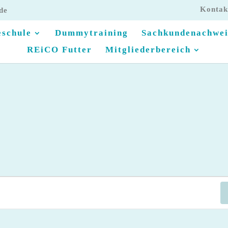
Kontak
de
schule
Dummytraining
Sachkundenachwei
REiCO Futter
Mitgliederbereich