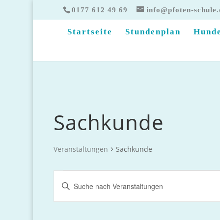
0177 612 49 69
info@pfoten-schule.
Startseite
Stundenplan
Hunde
Sachkunde
Veranstaltungen
Sachkunde
Veranstaltungen
Veranstaltungen
Bitte
Suche
Schlüsselwort
und
eingeben.
Suche
Ansichten,