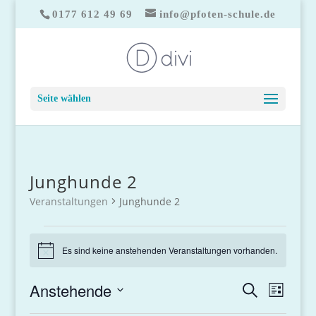
0177 612 49 69
info@pfoten-schule.de
Seite wählen
Junghunde 2
Veranstaltungen
Junghunde 2
Veranstaltungen
Es sind keine anstehenden Veranstaltungen vorhanden.
Hinweis
Veranstaltun
Anstehende
Veranst
Suche
Liste
Ansicht
Suche
Datum
Navigat
und